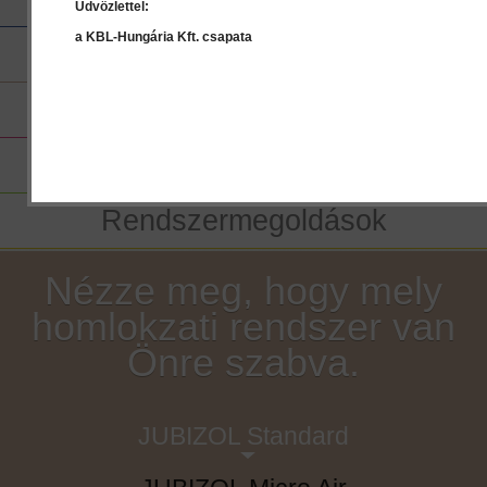
Üdvözlettel:
a KBL-Hungária Kft. csapata
Kiszállítás
JUB Design Studio
Hőszigetelő rendszer
Rendszermegoldások
Nézze meg, hogy mely
homlokzati rendszer van
Önre szabva.
JUBIZOL Standard