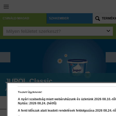
CSINÁLD MAGAD
SZAKEMBER
TERMÉK
Milyen felületet szerkeszt?
Beltéri festék és dekoráció
Homlokzatok
Fa felületek
Fémfelületek
Vízszigetelés és csempelapok beépítése
Termékek betonfelületekhez
JUPOL Classic
A kedvenc festékünk 50 éve! »
Tisztelt Ügyfeleink!
A nyári szabadság miatt webáruházunk és üzletünk 2026 08.10.-től 2
AKCIÓS termék
Nyitás: 2026 08.24. (hétfő)
A fenti időszak alatt leadott rendelések feldolgozása 2026 08.24.-től
Facebook megoldások