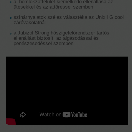
a homlokzatfelület kiemelkedő ellenállása az
ütésekkel és az áttöréssel szemben
színárnyalatok széles választéka az Unixil G cool
záróvakolatnál
a Jubizol Strong hőszigetelőrendszer tartós
ellenállást biztosít az algásodással és
penészesedéssel szemben