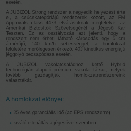
esetén.
A JUBIZOL Strong rendszer a negyedik helyezést érte
el, a csúcskategóriájú rendszerek között, az FM
Approvals class 4473 elvárásoknak megfelelve, az
Amerikai Biztosítók Szövetségénél a Jégeső Kár
Teszten. Ez az osztályozás azt jelenti, hogy a
rendszert nem érheti látható károsodás egy 5 cm
átmérőjű, 140 km/h sebességgel, a homlokzat
felületére merőlegesen érkező, 40J kinetikus energiájú
jéggolyó becsapódása esetén.
A JUBIZOL vakolatcsaládhoz kettő Hybrid
technológián alapuló prémium vakolat társul, melyek
tovább gazdagítják homlokzatrendszereink
választékát.
A homlokzat előnyei:
25 éves garanciális idő (az EPS rendszerre)
kiváló ellenállás a jégesővel szemben