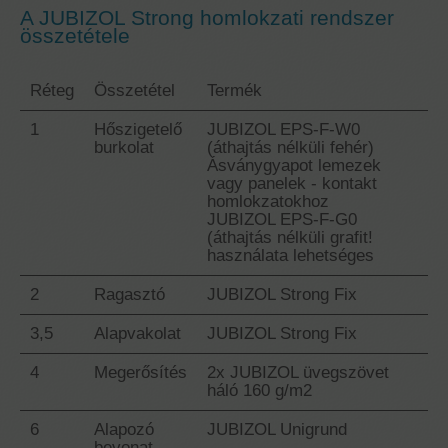
A JUBIZOL Strong homlokzati rendszer
összetétele
Réteg
Összetétel
Termék
1
Hőszigetelő
JUBIZOL EPS-F-W0
burkolat
(áthajtás nélküli fehér)
Ásványgyapot lemezek
vagy panelek - kontakt
homlokzatokhoz
JUBIZOL EPS-F-G0
(áthajtás nélküli grafit!
használata lehetséges
2
Ragasztó
JUBIZOL Strong Fix
3,5
Alapvakolat
JUBIZOL Strong Fix
4
Megerősítés
2x JUBIZOL üvegszövet
háló 160 g/m2
6
Alapozó
JUBIZOL Unigrund
bevonat