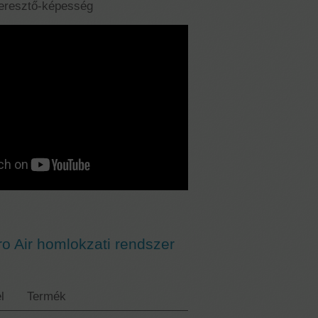
teresztő-képesség
o Air homlokzati rendszer
l
Termék