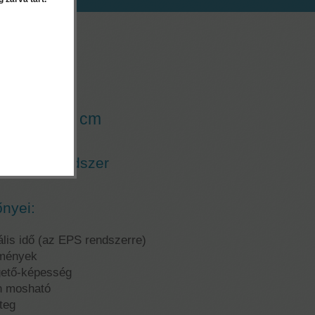
EK
Air
ndszer - 15 cm
esztő
zigetelőrendszer
őnyei:
ális idő (az EPS rendszerre)
lmények
gető-képesség
an mosható
teg