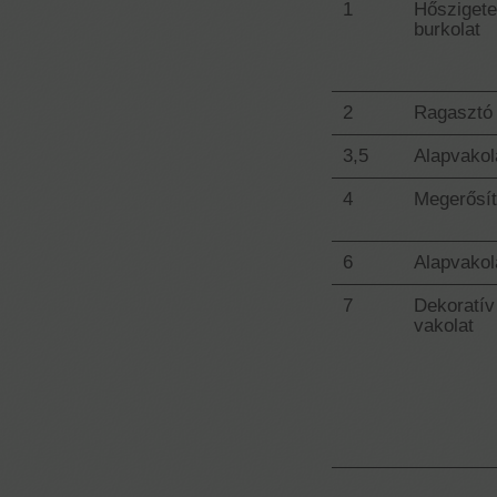
1
Hőszigete
burkolat
2
Ragasztó
3,5
Alapvakol
4
Megerősí
6
Alapvakol
7
Dekoratív
vakolat