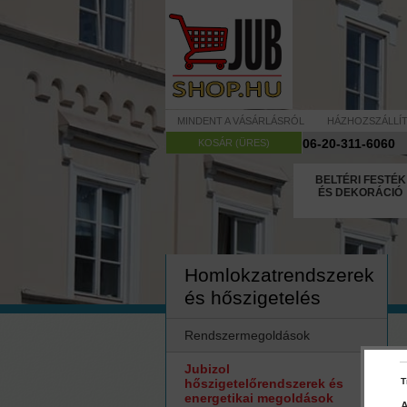
MINDENT A VÁSÁRLÁSRÓL
HÁZHOZSZÁLLÍ
06-20-311-6060
KOSÁR (ÜRES)
BELTÉRI FESTÉK
ÉS DEKORÁCIÓ
Homlokzatrendszerek
és hőszigetelés
Rendszermegoldások
Jubizol
hőszigetelőrendszerek és
T
energetikai megoldások
A