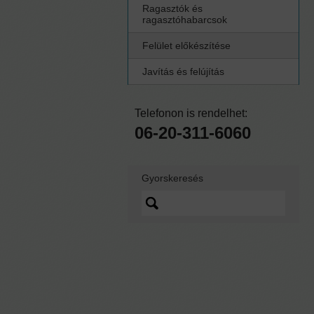
Ragasztók és
ragasztóhabarcsok
Felület előkészítése
Javítás és felújítás
Telefonon is rendelhet:
06-20-311-6060
Gyorskeresés
Lorem ipsum dolor sit
amet, quo vidit ipsum
scaevola ei, sed nibh
graecis ex.