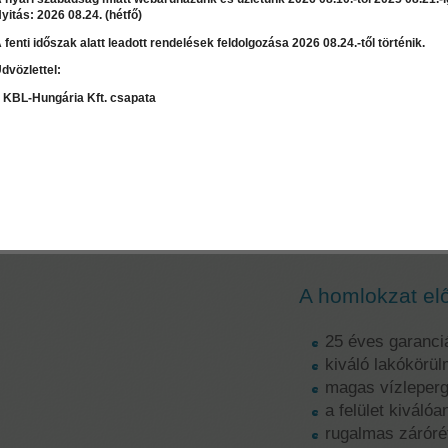
yitás: 2026 08.24. (hétfő)
 fenti időszak alatt leadott rendelések feldolgozása 2026 08.24.-től történik.
dvözlettel:
LEÍRÁS
RÉSZLET
 KBL-Hungária Kft. csapata
Szaktanácsadás / Árajánlat
kérés
Jubizol Micro 
hőszigetelőre
Kiváló páraáter
homlokzati hős
A homlokzat el
25 éves garanci
kiváló lakókörü
magas vízleper
a felület kiváló
rugalmas záróré