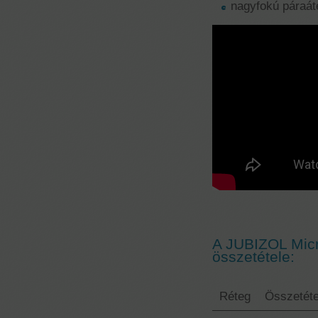
nagyfokú páraá
A JUBIZOL Micr
összetétele:
Réteg
Összetéte