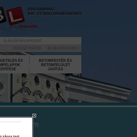
ELÁLLÁSI NYILATKOZAT
REGISZTRÁCIÓ
|
BEJELENTKEZÉS
IGETELÉS ÉS
BETONFESTÉK ÉS
MPELAPOK
BETONFELÜLET
EÉPÍTÉSE
JAVÍTÁS
o Air 15 cm
 zárva tart.