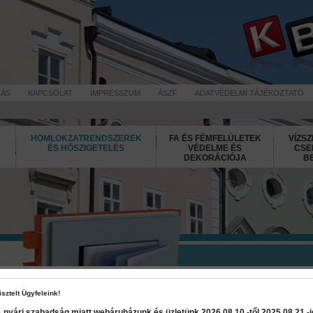
TÁS
KAPCSOLAT
IMPRESSZUM
ÁSZF
ADATVÉDELMI TÁJÉKOZTATÓ
HOMLOKZATRENDSZEREK
FA ÉS FÉMFELÜLETEK
VÍZSZ
ÉS HŐSZIGETELÉS
VÉDELME ÉS
CSE
DEKORÁCIÓJA
B
Jubizol Micr
isztelt Ügyfeleink!
 nyári szabadság miatt webáruházunk és üzletünk 2026 08.10.-től 2025 08.21.-ig