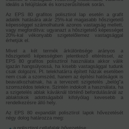
ideális a felújítások és korszerűsítések során.
Az EPS 80 grafitos polisztirol lap esetén a grafit
adalék hatására akár 25%-kal magasabb hőszigetelő
képességgel számolhatunk azonos vastagság mellett,
vagy megfordítva: ugyanazt a hőszigetelő képességet
20%-kal vékonyabb szigetelőlemez vastagsággal
érhetjük el.
Mivel a két termék árkülönbsége arányos a
hőszigetelő képességben jelentkező eltéréssel, az
EPS 80 grafitos polisztirol használata akkor válik
igazán hangsúlyossá, ha kisebb vastagsággal tudunk
csak dolgozni. Pl. telekhatárra épített házak esetében
nem csak a szomszéd, hanem az építési hatóságok is
beavatkozhatnak, ha a tervezett szigetelés „belóg”a
szomszédos telekre. Szintén indokolt a használata, ha
a szigetelés ablak káváknál történő befordulásánál az
ablaktokok adottságaiból kifolyólag kevesebb a
rendelkezésre álló hely.
Az EPS 80 expandált polisztirol lapok hővezetését
négy dolog határozza meg:
a polisztirol cellafalak hővezetése