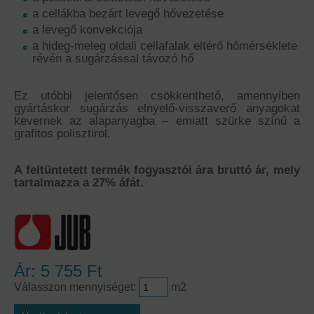
a cellákba bezárt levegő hővezetése
a levegő konvekciója
a hideg-meleg oldali cellafalak eltérő hőmérséklete
révén a sugárzással távozó hő
Ez utóbbi jelentősen csökkenthető, amennyiben
gyártáskor sugárzás elnyelő-visszaverő anyagokat
kevernek az alapanyagba – emiatt szürke színű a
grafitos polisztirol.
A feltüntetett termék fogyasztói ára bruttó ár, mely
tartalmazza a 27% áfát.
Ár:
5 755 Ft
Válasszon mennyiséget:
m2