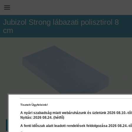
Jubizol Strong lábazati polisztirol 8
cm
Tisztelt Ügyfeleink!
A nyári szabadság miatt webáruházunk és üzletünk 2026 08.10.-től 2
Nyitás: 2026 08.24. (hétfő)
LEÍRÁS
RÉSZLETEK
A fenti időszak alatt leadott rendelések feldolgozása 2026 08.24.-től