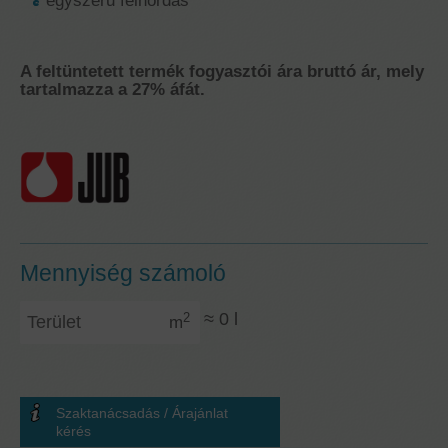
egyszerű felhordás
A feltüntetett termék fogyasztói ára bruttó ár, mely
tartalmazza a 27% áfát.
Mennyiség számoló
Terület
≈
0
l
2
m
Szaktanácsadás / Árajánlat
kérés