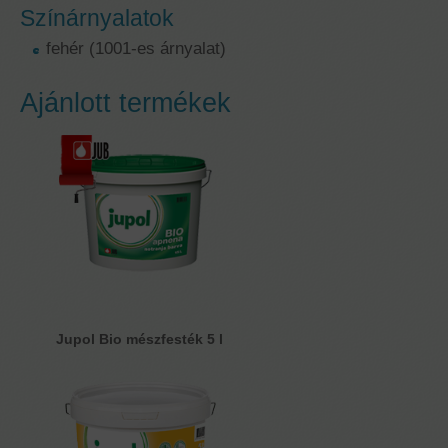
Színárnyalatok
fehér (1001-es árnyalat)
Ajánlott termékek
Jupol Bio mészfesték 5 l