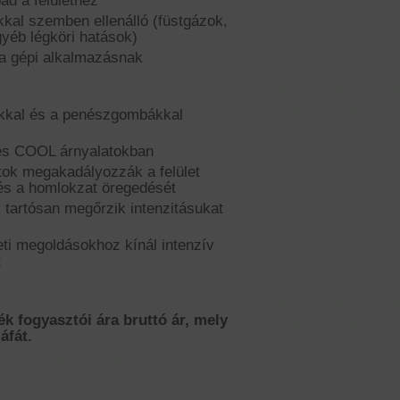
ad a felülethez
kkal szemben ellenálló (füstgázok,
yéb légköri hatások)
 a gépi alkalmazásnak
gákkal és a penészgombákkal
t és COOL árnyalatokban
ok megakadályozzák a felület
és a homlokzat öregedését
 tartósan megőrzik intenzitásukat
eti megoldásokhoz kínál intenzív
t
ék fogyasztói ára bruttó ár, mely
áfát.