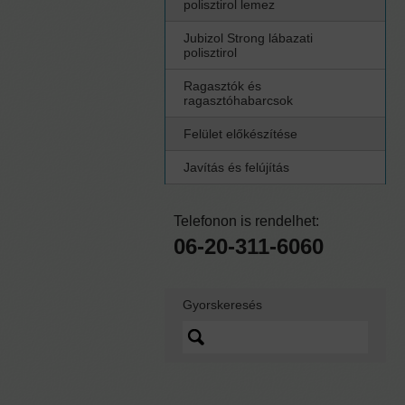
polisztirol lemez
Jubizol Strong lábazati
polisztirol
Ragasztók és
ragasztóhabarcsok
Felület előkészítése
Javítás és felújítás
Telefonon is rendelhet:
06-20-311-6060
Gyorskeresés
Lorem ipsum dolor sit
amet, quo vidit ipsum
scaevola ei, sed nibh
graecis ex.