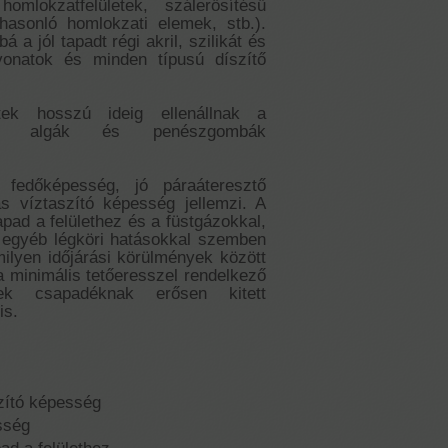
homlokzatfelületek, szálerősítésű
asonló homlokzati elemek, stb.).
 a jól tapadt régi akril, szilikát és
evonatok és minden típusú díszítő
etek hosszú ideig ellenállnak a
fal algák és penészgombák
 fedőképesség, jó páraáteresztő
 víztaszító képesség jellemzi. A
apad a felülethez és a füstgázokkal,
 egyéb légköri hatásokkal szemben
rmilyen időjárási körülmények között
 minimális tetőeresszel rendelkező
ek csapadéknak erősen kitett
is.
zító képesség
sség