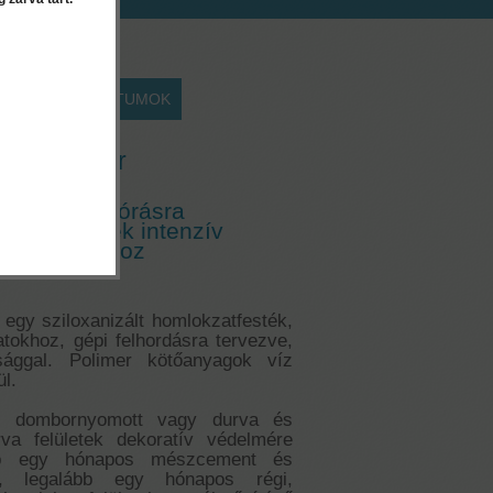
EK
DOKUMENTUMOK
y - 15 liter
erősített szórásra
mlokzatfesték intenzív
i felhordáshoz
egy sziloxanizált homlokzatfesték,
atokhoz, gépi felhordásra tervezve,
lósággal. Polimer kötőanyagok víz
ül.
rd, dombornyomott vagy durva és
rva felületek dekoratív védelmére
ább egy hónapos mészcement és
k, legalább egy hónapos régi,