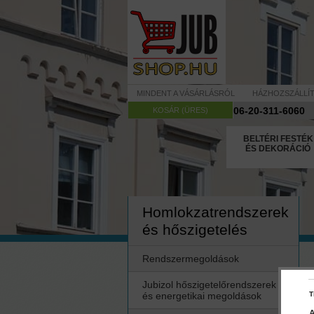
MINDENT A VÁSÁRLÁSRÓL
HÁZHOZSZÁLLÍ
06-20-311-6060
KOSÁR (ÜRES)
BELTÉRI FESTÉK
ÉS DEKORÁCIÓ
Homlokzatrendszerek
és hőszigetelés
Rendszermegoldások
Jubizol hőszigetelőrendszerek
és energetikai megoldások
T
A