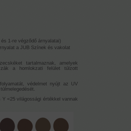
 és 1-re végződő árnyalatai)
rnyalat a JUB Színek és vakolat
zecskéket tartalmaznak, amelyek
ák a homlokzati felület túlzott
 folyamatát, védelmet nyújt az UV
 túlmelegedését.
Y <25 világossági értékkel vannak