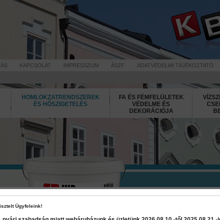
TÁS
KAPCSOLAT
IMPRESSZUM
ÁSZF
ADATVÉDELMI TÁJÉKOZTATÓ
HOMLOKZATRENDSZEREK
FA ÉS FÉMFELÜLETEK
VÍZSZ
ÉS HŐSZIGETELÉS
VÉDELME ÉS
CSE
DEKORÁCIÓJA
B
Trendcolor S
isztelt Ügyfeleink!
 nyári szabadság miatt webáruházunk és üzletünk 2026 08.10.-től 2025 08.21.-ig