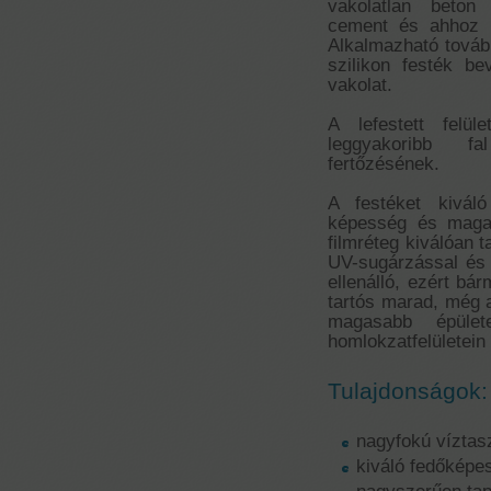
vakolatlan beton 
cement és ahhoz h
Alkalmazható továbbá
szilikon festék b
vakolat.
A lefestett felül
leggyakoribb 
fertőzésének.
A festéket kiváló
képesség és magas
filmréteg kiválóan t
UV-sugárzással és
ellenálló, ezért bá
tartós marad, még a
magasabb épület
homlokzatfelületein 
Tulajdonságok:
nagyfokú víztas
kiváló fedőképe