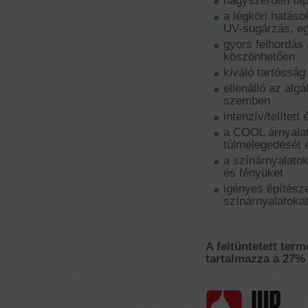
nagyszerűen tap
a légköri hatáso
UV-sugárzás, eg
gyors felhordás
köszönhetően
kiváló tartósság
ellenálló az al
szemben
intenzív/telítet
a COOL árnyalat
túlmelegedését 
a színárnyalatok
és fényüket
igényes építész
színárnyalatoka
A feltüntetett term
tartalmazza a 27% 