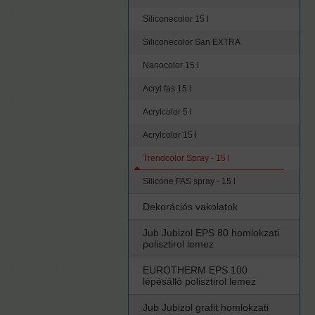
Siliconecolor 15 l
Siliconecolor San EXTRA
Nanocolor 15 l
Acryl fas 15 l
Acrylcolor 5 l
Acrylcolor 15 l
Trendcolor Spray - 15 l
Silicone FAS spray - 15 l
Dekorációs vakolatok
Jub Jubizol EPS 80 homlokzati
polisztirol lemez
EUROTHERM EPS 100
lépésálló polisztirol lemez
Jub Jubizol grafit homlokzati