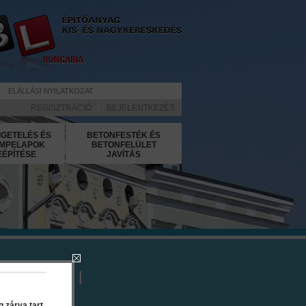
ELÁLLÁSI NYILATKOZAT
REGISZTRÁCIÓ
|
BEJELENTKEZÉS
IGETELÉS ÉS
BETONFESTÉK ÉS
MPELAPOK
BETONFELÜLET
EÉPÍTÉSE
JAVÍTÁS
pray - 15 l
 zárva tart.