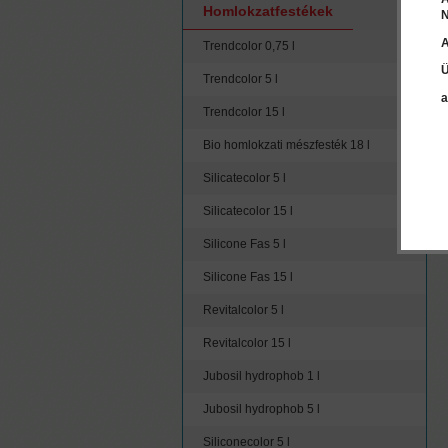
Homlokzatfestékek
N
A
Trendcolor 0,75 l
Ü
Trendcolor 5 l
a
Trendcolor 15 l
Bio homlokzati mészfesték 18 l
Silicatecolor 5 l
Silicatecolor 15 l
Silicone Fas 5 l
Silicone Fas 15 l
Revitalcolor 5 l
Revitalcolor 15 l
Jubosil hydrophob 1 l
Jubosil hydrophob 5 l
Siliconecolor 5 l