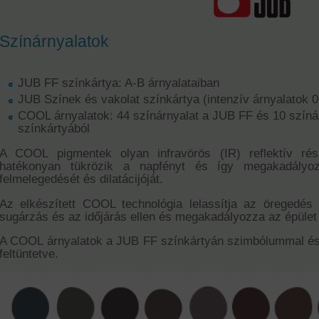
Színárnyalatok
JUB FF színkártya: A-B árnyalataiban
JUB Színek és vakolat színkártya (intenzív árnyalatok 0
COOL árnyalatok: 44 színárnyalat a JUB FF és 10 színá
színkártyából
A COOL pigmentek olyan infravörös (IR) reflektív rés
hatékonyan tükrözik a napfényt és így megakadályozz
felmelegedését és dilatácijóját.
Az elkészített COOL technológia lelassítja az öregedés
sugárzás és az időjárás ellen és megakadályozza az épület
A COOL árnyalatok a JUB FF színkártyán szimbólummal és 
feltüntetve.