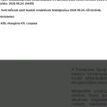
yitás: 2026 08.24. (hétfő)
 fenti időszak alatt leadott rendelések feldolgozása 2026 08.24.-től történik.
Ár:
36 740 Ft
dvözlettel:
LEÍRÁS
RÉSZLET
Válasszon mennyiséget:
db
 KBL-Hungária Kft. csapata
Trendcolor spra
Sziloxános szál
Szaktanácsadás / Árajánlat
kifejlesztett ho
kérés
színekhez, gép
A Trendcolor Spray 
intenzív színárnyal
kiváló időjárásál
diszperziójára kész
Mindenféle szilá
simított, finom du
alkalmas (legal
cement vakolato