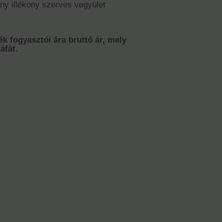
ny illékony szerves vegyület
ék fogyasztói ára bruttó ár, mely
áfát.