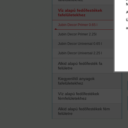
N
Víz alapú fedőfestékek
A
fafelületekhez
Ü
Jubin Decor Primer 0.65 l
a
Jubin Decor Primer 2.25l
Jubin Decor Universal 0.65 l
Jubin Decor Universal 2.25 l
Alkid alapú fedőfesték fa
felületre
Kiegyenlítő anyagok
fafelületekhez
Víz alapú fedőfestékek
fémfelületekhez
Alkid alapú fedőfestékek fém
felületre