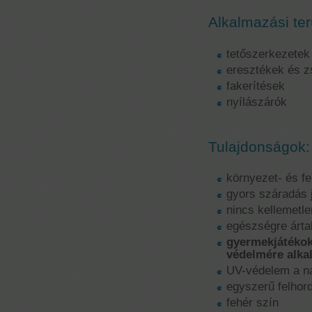
Alkalmazási ter
tetőszerkezetek
eresztékek és z
fakerítések
nyílászárók
Tulajdonságok:
környezet- és f
gyors száradás 
nincs kellemetl
egészségre árta
gyermekjátékok
védelmére alka
UV-védelem a n
egyszerű felhor
fehér szín