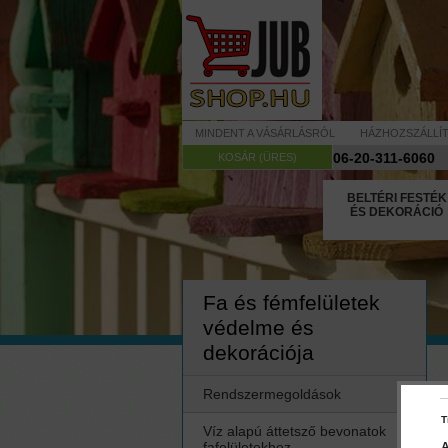
MINDENT A VÁSÁRLÁSRÓL
HÁZHOZSZÁLLÍ
06-20-311-6060
KOSÁR (ÜRES)
BELTÉRI FESTÉK
ÉS DEKORÁCIÓ
Fa és fémfelületek
védelme és
dekorációja
Rendszermegoldások
T
Víz alapú áttetsző bevonatok
fafelületekhez
A