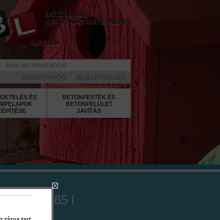
ELÁLLÁSI NYILATKOZAT
REGISZTRÁCIÓ
|
BEJELENTKEZÉS
IGETELÉS ÉS
BETONFESTÉK ÉS
MPELAPOK
BETONFELÜLET
EÉPÍTÉSE
JAVÍTÁS
 Primer 0.65 l
 zárva tart.