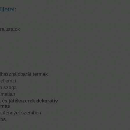
ületei:
saluzatok
elhasználóbarát termék
jellemzi
en szaga
lmatlan
 és játékszerek dekoratív
lmas
apfénnyel szemben
dás