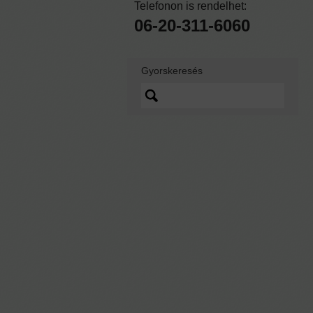
Telefonon is rendelhet:
06-20-311-6060
Gyorskeresés
Lorem ipsum dolor sit
amet, quo vidit ipsum
scaevola ei, sed nibh
graecis ex.