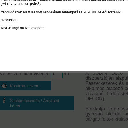
yitás: 2026 08.24. (hétfő)
 fenti időszak alatt leadott rendelések feldolgozása 2026 08.24.-től történik.
dvözlettel:
LEÍRÁS
RÉSZLET
 KBL-Hungária Kft. csapata
Mennyiség számoló
Jubin Decor Pri
Terület
≈
0
l
2
m
Alapozó festék 
Ár:
5 450 Ft
A JUBIN Decor P
Válasszon mennyiséget:
db
diszperzióján alapul
Faszerkezetek és m
alkalmas alapozó be
vízalapú fedőfest
DECOR).
Szaktanácsadás / Árajánlat
kérés
Blokkolja csersa
gyorsan oldódó a
sárgás foltok kialak