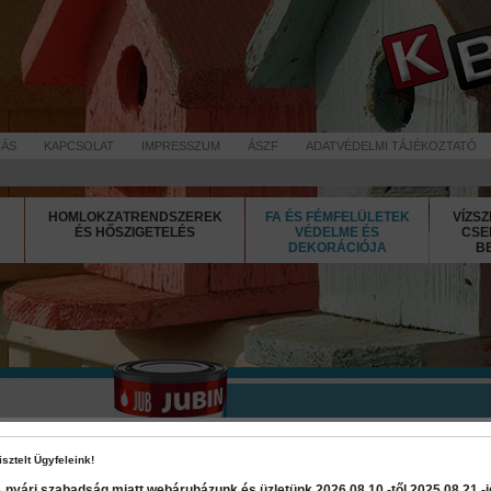
TÁS
KAPCSOLAT
IMPRESSZUM
ÁSZF
ADATVÉDELMI TÁJÉKOZTATÓ
HOMLOKZATRENDSZEREK
FA ÉS FÉMFELÜLETEK
VÍZSZ
ÉS HŐSZIGETELÉS
VÉDELME ÉS
CSE
DEKORÁCIÓJA
B
Jubin Decor
isztelt Ügyfeleink!
 nyári szabadság miatt webáruházunk és üzletünk 2026 08.10.-től 2025 08.21.-ig