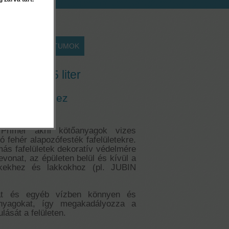
EK
DOKUMENTUMOK
mer - 0,65 liter
fafelületekhez
rimer akril kötőanyagok vizes
ó fehér alapozófesték fafelületekre.
ás fafelületek dekoratív védelmére
vonat, az épületen belül és kívül a
ékekhez és lakkokhoz (pl. JUBIN
vat és egyéb vízben könnyen és
nyagokat, így megakadályozza a
ulását a felületen.