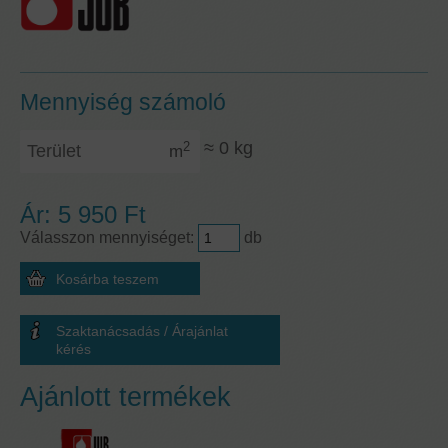
Mennyiség számoló
Terület
≈
0
kg
2
m
Ár:
5 950 Ft
Válasszon mennyiséget:
db
Szaktanácsadás / Árajánlat
kérés
Ajánlott termékek