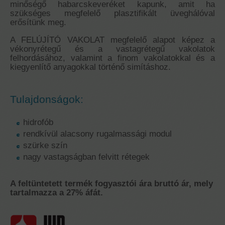
minőségő habarcskeveréket kapunk, amit ha
szükséges megfelelő plasztifikált üveghálóval
erősítünk meg.
A FELÚJÍTÓ VAKOLAT megfelelő alapot képez a
vékonyrétegű és a vastagrétegű vakolatok
felhordásához, valamint a finom vakolatokkal és a
kiegyenlítő anyagokkal történő simításhoz.
Tulajdonságok:
hidrofób
rendkívül alacsony rugalmassági modul
szürke szín
nagy vastagságban felvitt rétegek
A feltüntetett termék fogyasztói ára bruttó ár, mely
tartalmazza a 27% áfát.