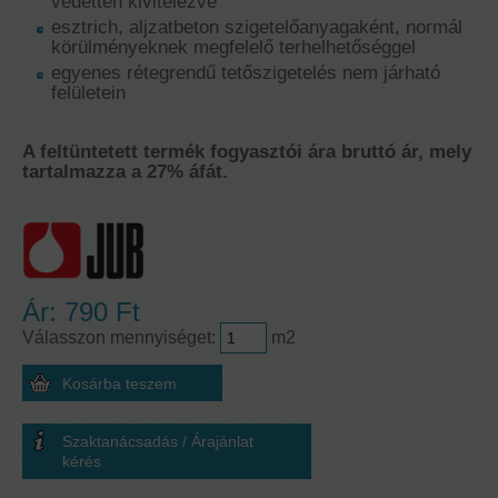
védetten kivitelezve
esztrich, aljzatbeton szigetelőanyagaként, normál
körülményeknek megfelelő terhelhetőséggel
egyenes rétegrendű tetőszigetelés nem járható
felületein
A feltüntetett termék fogyasztói ára bruttó ár, mely
tartalmazza a 27% áfát.
Ár:
790 Ft
Válasszon mennyiséget:
m2
Szaktanácsadás / Árajánlat
kérés