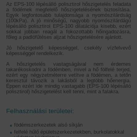
Az EPS-100 lépésálló polisztirol hőszigetelés feladata
a födémek megfelelő hőszigetelésének biztosítása.
Egyik legfontosabb tulajdonsága a nyomószilárdság
(100kPa). A jó minőségű, nagyobb nyomószilárdágú
lépésálló polisztirol EPS-100 dilatációja kisebb, ezért
sokkal jobban reagál a fokozottabb hőingadozásra,
főleg a padlófűtéses aljzat hőszigetelésére ajánlott.
Jó hőszigetelő képességgel, csekély vízfelvevő
képességgel rendelkezik.
A hőszigetelés vastagságával nem érdemes
takarékoskodni a födémben, mivel a hő fölfelé terjed,
ezért egy négyzetméterre vetítve a födémen, a tetőn
keresztül távozik a lakásból a legtöbb hőenergia.
Éppen ezért ide mindig vastagabb (EPS-100 lépésálló
polisztirol) hőszigetelést kell tenni, mint a falakra.
Felhasználási területei:
födémszerkezetek alsó síkján
felfelé hűlő épületszerkezetekben, burkolatokkal