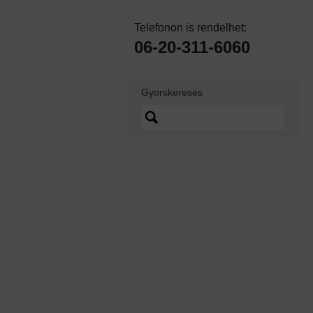
Telefonon is rendelhet:
06-20-311-6060
Gyorskeresés
Lorem ipsum dolor sit
amet, quo vidit ipsum
scaevola ei, sed nibh
graecis ex.