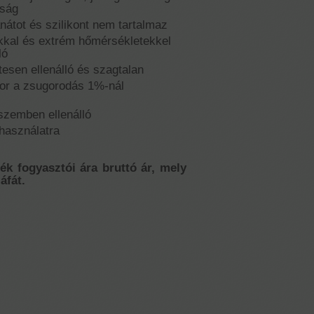
óság
anátot és szilikont nem tartalmaz
okkal és extrém hőmérsékletekkel
ló
tesen ellenálló és szagtalan
or a zsugorodás 1%-nál
szemben ellenálló
 használatra
mék fogyasztói ára bruttó ár, mely
áfát.