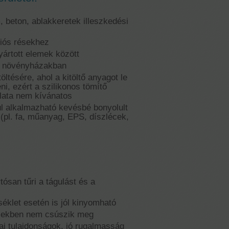
 beton, ablakkeretek illeszkedési
ációs résekhez
gyártott elemek között
s növényházakban
öltésére, ahol a kitöltő anyagot le
ni, ezért a szilikonos tömítő
lata nem kívánatos
ül alkalmazható kevésbé bonyolult
(pl. fa, műanyag, EPS, díszlécek,
tósan tűri a tágulást és a
éklet esetén is jól kinyomható
ésekben nem csúszik meg
ai tulajdonságok, jó rugalmasság