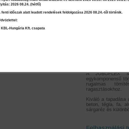
yitás: 2026 08.24. (hétfő)
 fenti időszak alatt leadott rendelések feldolgozása 2026 08.24.-től történik.
Ár:
4 200 Ft
dvözlettel:
LEÍRÁS
RÉSZLET
Válasszon mennyiséget:
db
 KBL-Hungária Kft. csapata
Juboflex MS -
MS polimer töm
Szaktanácsadás / Árajánlat
kérés
A JUBOFLEX MS
egykomponensű töm
rugalmas tömít
ragasztásokhoz.
Kiváló a tapadása 
beton, tégla, fa, 
sárgaréz és külön
Felhasználási te