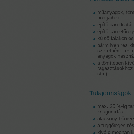
műanyagok, fém,
pontjaihoz
építőipari dilat
építőipari előre
külső falakon é
bármilyen rés kit
szeretnénk feste
anyagok haszná
a tömítésen kív
ragasztásokhoz 
stb.)
Tulajdonságok:
max. 25 %-ig tar
zsugorodást
alacsony hőmérs
a függőleges r
kiváló mechanik