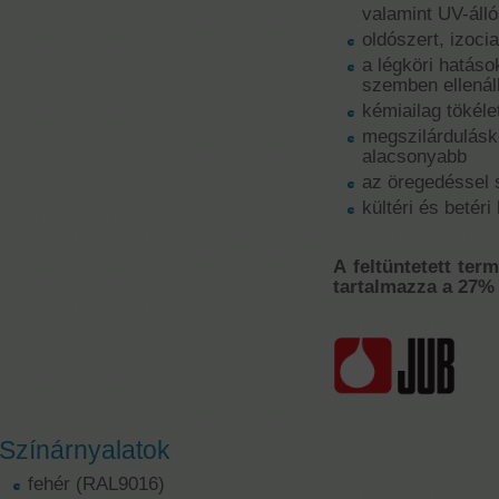
valamint UV-áll
oldószert, izoci
a légköri hatás
szemben ellenál
kémiailag tökéle
megszilárdulásk
alacsonyabb
az öregedéssel 
kültéri és betéri
A feltüntetett ter
tartalmazza a 27% 
Színárnyalatok
fehér (RAL9016)