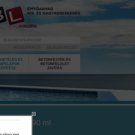
ELÁLLÁSI NYILATKOZAT
REGISZTRÁCIÓ
|
BEJELENTKEZÉS
IGETELÉS ÉS
BETONFESTÉK ÉS
MPELAPOK
BETONFELÜLET
EÉPÍTÉSE
JAVÍTÁS
 szürke 290 ml
 zárva tart.