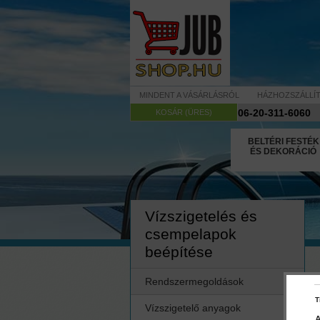
MINDENT A VÁSÁRLÁSRÓL
HÁZHOZSZÁLLÍ
06-20-311-6060
KOSÁR (ÜRES)
BELTÉRI FESTÉK
ÉS DEKORÁCIÓ
Vízszigetelés és
csempelapok
beépítése
Rendszermegoldások
T
Vízszigetelő anyagok
A