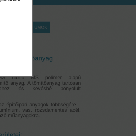
EK
DOKUMENTUMOK
 szürke
ítő ragasztóanyag
 hibrid MS polimer alapú
ítő anyag. A tömítőanyag tartósan
éshez és kevésbé bonyolult
az építőipari anyagok többségére –
alumínium, vas, rozsdamentes acél,
böző műanyagokra.
rületei: