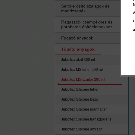
N
Sarokerősítő szalagok és
mandzsetták
A
Ü
Ragasztók csempékhez és
poróbeton építőelemekhez
a
Fugázó anyagok
Tömítő anyagok
Juboflex akril 300 ml
Juboflex MS fehér 290 ml
Juboflex MS szürke 290 ml
Juboflex Silicone fehér
Juboflex Silicone bézs
Juboflex Silicone manhattan
Juboflex Silicone transzparens
Juboflex Silicone antracit