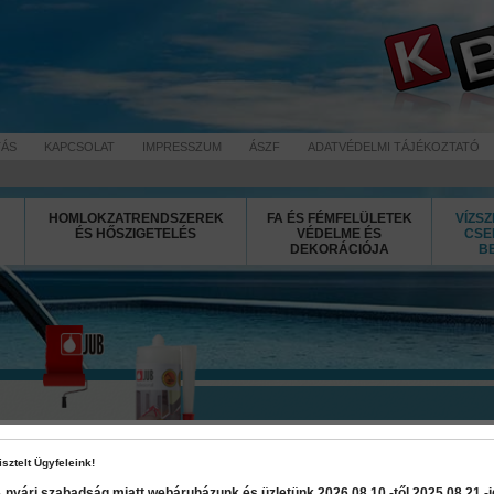
TÁS
KAPCSOLAT
IMPRESSZUM
ÁSZF
ADATVÉDELMI TÁJÉKOZTATÓ
HOMLOKZATRENDSZEREK
FA ÉS FÉMFELÜLETEK
VÍZSZ
ÉS HŐSZIGETELÉS
VÉDELME ÉS
CSE
DEKORÁCIÓJA
B
Juboflex MS
isztelt Ügyfeleink!
 nyári szabadság miatt webáruházunk és üzletünk 2026 08.10.-től 2025 08.21.-ig