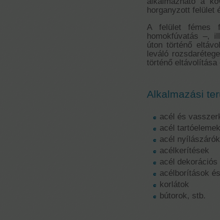
alkalmazható a köv
horganyzott felület 
A felület fémes f
homokfúvatás –, il
úton történő eltáv
leváló rozsdarétege
történő eltávolítása 
Alkalmazási ter
acél és vasszer
acél tartóeleme
acél nyílászáró
acélkerítések
acél dekorációs
acélborítások é
korlátok
bútorok, stb.