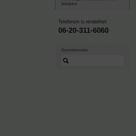
felületre
Telefonon is rendelhet:
06-20-311-6060
Gyorskeresés
Lorem ipsum dolor sit
amet, quo vidit ipsum
scaevola ei, sed nibh
graecis ex.