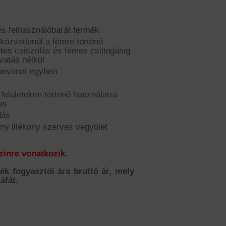
és felhasználóbarát termék
 közvetlenül a fémre történő
etes csiszolás és fémes csillogásig
vatás nélkül
bevonat egyben
i felületeken történő használatra
as
dás
ny illékony szerves vegyület
színre vonatkozik.
mék fogyasztói ára bruttó ár, mely
áfát.