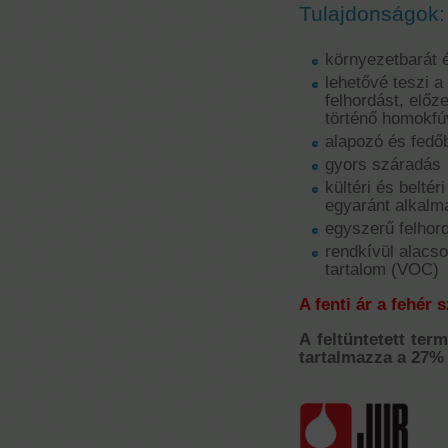
Tulajdonságok:
környezetbarát 
lehetővé teszi a
felhordást, előz
történő homokfú
alapozó és fedő
gyors száradás
kültéri és beltér
egyaránt alkalm
egyszerű felhor
rendkívül alacso
tartalom (VOC)
A fenti ár a fehér 
A feltüntetett ter
tartalmazza a 27% 