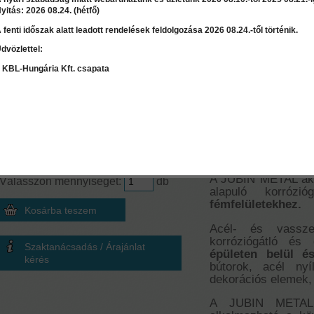
yitás: 2026 08.24. (hétfő)
 fenti időszak alatt leadott rendelések feldolgozása 2026 08.24.-től történik.
dvözlettel:
LEÍRÁS
RÉSZLET
 KBL-Hungária Kft. csapata
Mennyiség számoló
Jubin Metal - 2
Terület
≈
0
l
2
m
Korróziógátló f
Ár:
8 885 Ft
A JUBIN METAL akri
Válasszon mennyiséget:
db
alapuló korrózi
fémfelületekhez.
Acél- és vassze
korróziógátló és
Szaktanácsadás / Árajánlat
épületen belül és
kérés
bútorok, acél nyí
dekorációs elemek, 
A JUBIN METAL P