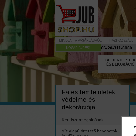
MINDENT A VÁSÁRLÁSRÓL
HÁZHOZSZÁLLÍ
06-20-311-6060
KOSÁR (ÜRES)
BELTÉRI FESTÉK
ÉS DEKORÁCIÓ
Fa és fémfelületek
védelme és
dekorációja
Rendszermegoldások
T
Víz alapú áttetsző bevonatok
fafelületekhez
A