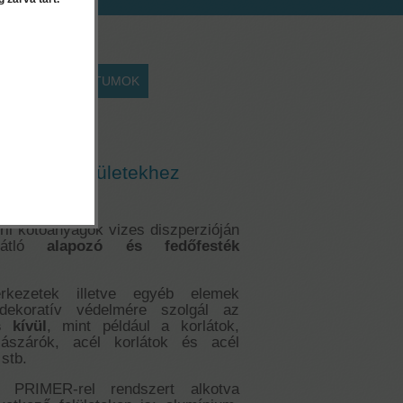
EK
DOKUMENTUMOK
,25 liter
esték fémfelületekhez
l kötőanyagok vizes diszperzióján
ógátló
alapozó és fedőfesték
rkezetek illetve egyéb elemek
 dekoratív védelmére szolgál az
 kívül
, mint például a korlátok,
lászárók, acél korlátok és acél
stb.
RIMER-rel rendszert alkotva