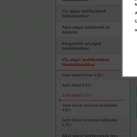
N
Víz alapú fedőfestékek
A
fafelületekhez
Ü
Alkid alapú fedőfesték fa
a
felületre
Kiegyenlítő anyagok
fafelületekhez
Víz alapú fedőfestékek
fémfelületekhez
Jubin Metal Primer 0.65 l
Jubin Metal 0.65 l
Jubin Metal 2.25 l
Jubin Decor Universal fedőfesték
0.65 l
Jubin Decor Universal fedőfesték
2.25 l
Alkid alapú fedőfestékek fém