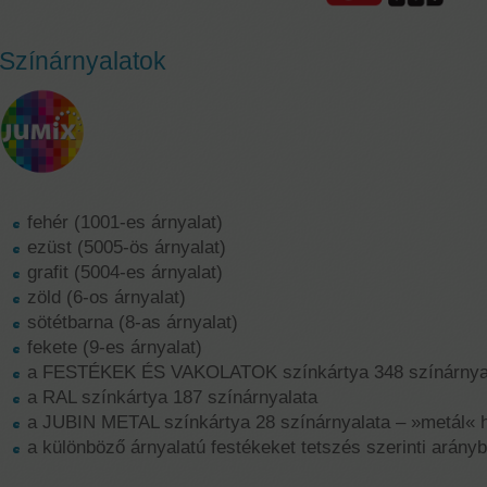
Színárnyalatok
fehér (1001-es árnyalat)
ezüst (5005-ös árnyalat)
grafit (5004-es árnyalat)
zöld (6-os árnyalat)
sötétbarna (8-as árnyalat)
fekete (9-es árnyalat)
a FESTÉKEK ÉS VAKOLATOK színkártya 348 színárnya
a RAL színkártya 187 színárnyalata
a JUBIN METAL színkártya 28 színárnyalata – »metál« h
a különböző árnyalatú festékeket tetszés szerinti arán