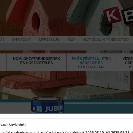
TÁS
KAPCSOLAT
IMPRESSZUM
ÁSZF
ADATVÉDELMI TÁJÉKOZTATÓ
HOMLOKZATRENDSZEREK
FA ÉS FÉMFELÜLETEK
VÍZSZ
ÉS HŐSZIGETELÉS
VÉDELME ÉS
CSE
DEKORÁCIÓJA
B
Jubin Metal 
isztelt Ügyfeleink!
 nyári szabadság miatt webáruházunk és üzletünk 2026 08.10.-től 2025 08.21.-ig