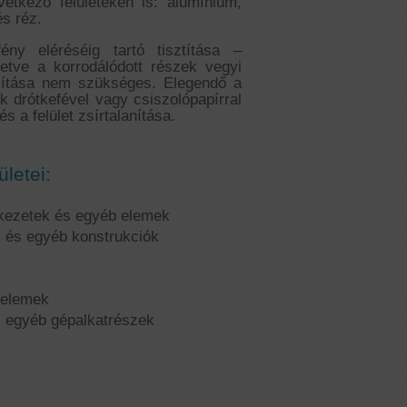
etkező felületeken is: alumínium,
és réz.
ény eléréséig tartó tisztítása –
letve a korrodálódott részek vegyi
olítása nem szükséges. Elegendő a
k drótkefével vagy csiszolópapírral
és a felület zsírtalanítása.
ületei:
kezetek és egyéb elemek
k és egyéb konstrukciók
k
 elemek
s egyéb gépalkatrészek