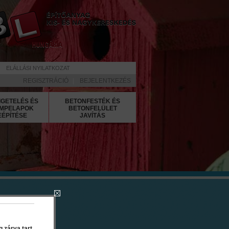
ELÁLLÁSI NYILATKOZAT
REGISZTRÁCIÓ
|
BEJELENTKEZÉS
IGETELÉS ÉS
BETONFESTÉK ÉS
MPELAPOK
BETONFELÜLET
EÉPÍTÉSE
JAVÍTÁS
2.25 l
 zárva tart.