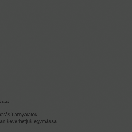
lata
atású árnyalatok
yban keverhetjük egymással