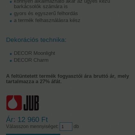
könnyen alkalmazható akár az ügyes kezű
barkácsolók számára is
gyors és egyszerű felhordás
a termék felhasználásra kész
Dekorációs technika:
DECOR Moonlight
DECOR Charm
A feltüntetett termék fogyasztói ára bruttó ár, mely
tartalmazza a 27% áfát.
Ár:
12 960 Ft
Válasszon mennyiséget:
db