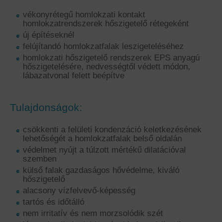
vékonyrétegű homlokzati kontakt
homlokzatrendszerek hőszigetelő rétegeként
új építéseknél
felújítandó homlokzatfalak leszigeteléséhez
homlokzati hőszigetelő rendszerek EPS anyagú
hőszigetelésére, nedvességtől védett módon,
lábazatvonal felett beépítve
Tulajdonságok:
csökkenti a felületi kondenzáció keletkezésének
lehetőségét a homlokzatfalak belső oldalán
védelmet nyújt a túlzott mértékű dilatációval
szemben
külső falak gazdaságos hővédelme, kiváló
hőszigetelő
alacsony vízfelvevő-képesség
tartós és időtálló
nem irritatív és nem morzsolódik szét