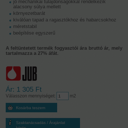
jó mechanikai tulajdonságokkal rendelkezik
alacsony súlya mellett
környezetbarát
kiválóan tapad a ragasztókhoz és habarcsokhoz
méretstabil
beépítése egyszerű
A feltüntetett termék fogyasztói ára bruttó ár, mely
tartalmazza a 27% áfát.
Ár:
1 305 Ft
Válasszon mennyiséget:
m2
Szaktanácsadás / Árajánlat
kérés