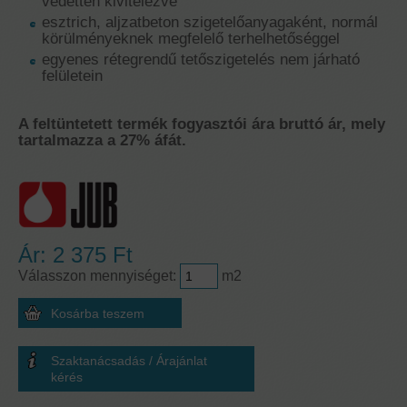
védetten kivitelezve
esztrich, aljzatbeton szigetelőanyagaként, normál
körülményeknek megfelelő terhelhetőséggel
egyenes rétegrendű tetőszigetelés nem járható
felületein
A feltüntetett termék fogyasztói ára bruttó ár, mely
tartalmazza a 27% áfát.
Ár:
2 375 Ft
Válasszon mennyiséget:
m2
Szaktanácsadás / Árajánlat
kérés