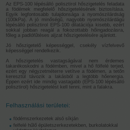
Az EPS-100 lépésálló polisztirol hőszigetelés feladata
a födémek megfelelő hőszigetelésének biztosítása.
Egyik legfontosabb tulajdonsága a nyomószilárdság
(100kPa). A jó minőségű, nagyobb nyomószilárdágú
lépésálló polisztirol EPS-100 dilatációja kisebb, ezért
sokkal jobban reagál a fokozottabb hőingadozásra,
főleg a padlófűtéses aljzat hőszigetelésére ajánlott.
Jó hőszigetelő képességgel, csekély vízfelvevő
képességgel rendelkezik.
A hőszigetelés vastagságával nem érdemes
takarékoskodni a födémben, mivel a hő fölfelé terjed,
ezért egy négyzetméterre vetítve a födémen, a tetőn
keresztül távozik a lakásból a legtöbb hőenergia.
Éppen ezért ide mindig vastagabb (EPS-100 lépésálló
polisztirol) hőszigetelést kell tenni, mint a falakra.
Felhasználási területei:
födémszerkezetek alsó síkján
felfelé hűlő épületszerkezetekben, burkolatokkal