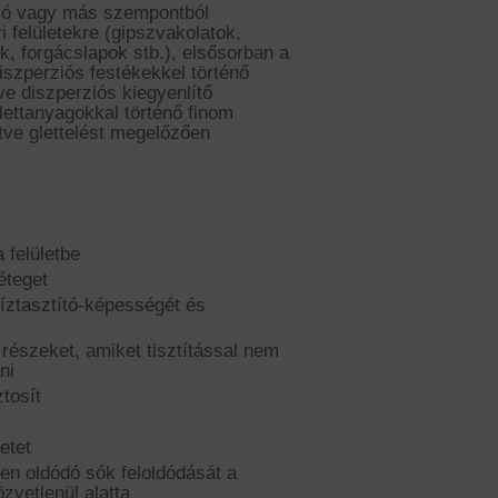
vó vagy más szempontból
i felületekre (gipszvakolatok,
k, forgácslapok stb.), elsősorban a
iszperziós festékekkel történő
etve diszperziós kiegyenlítő
lettanyagokkal történő finom
letve glettelést megelőzően
 felületbe
éteget
 víztasztító-képességét és
részeket, amiket tisztítással nem
ni
ztosít
letet
en oldódó sók feloldódását a
özvetlenül alatta