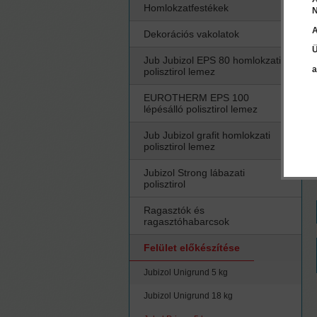
Homlokzatfestékek
N
A
Dekorációs vakolatok
Ü
Jub Jubizol EPS 80 homlokzati
a
polisztirol lemez
EUROTHERM EPS 100
lépésálló polisztirol lemez
Jub Jubizol grafit homlokzati
polisztirol lemez
Jubizol Strong lábazati
polisztirol
Ragasztók és
ragasztóhabarcsok
Felület előkészítése
Jubizol Unigrund 5 kg
Jubizol Unigrund 18 kg