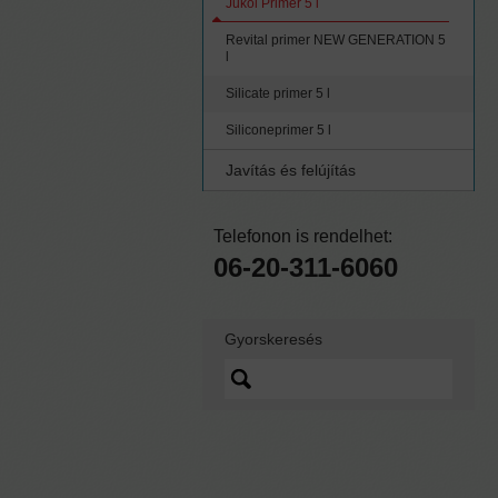
Jukol Primer 5 l
Revital primer NEW GENERATION 5
l
Silicate primer 5 l
Siliconeprimer 5 l
Javítás és felújítás
Telefonon is rendelhet:
06-20-311-6060
Gyorskeresés
Lorem ipsum dolor sit
amet, quo vidit ipsum
scaevola ei, sed nibh
graecis ex.