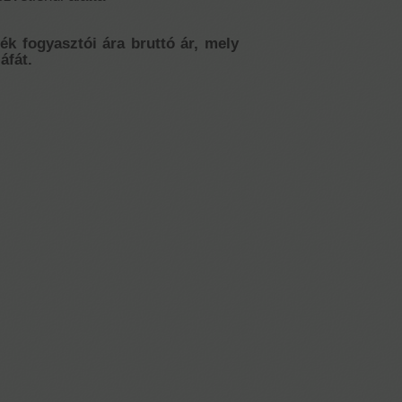
mék fogyasztói ára bruttó ár, mely
áfát.