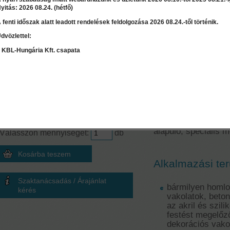
yitás: 2026 08.24. (hétfő)
 fenti időszak alatt leadott rendelések feldolgozása 2026 08.24.-től történik.
dvözlettel:
LEÍRÁS
RÉSZLET
 KBL-Hungária Kft. csapata
Mennyiség számoló
Jukol Primer - 
Terület
≈
0
l
2
m
Mélyalapozó b
Ár:
18 015 Ft
A Jukol Primer víz 
alapuló, speciális 
Válasszon mennyiséget:
db
Alkalmazási ter
Szaktanácsadás / Árajánlat
bármilyen homlo
kérés
vakolatok, beton
az akril és szil
festést megelőző
dekorációs vako