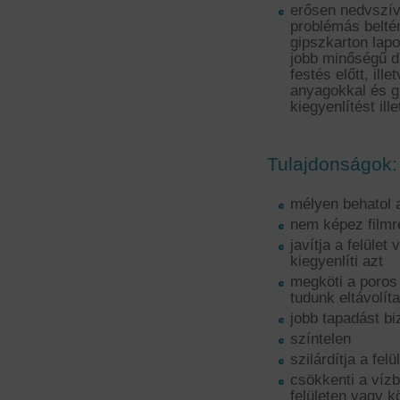
erősen nedvszí
problémás beltér
gipszkarton lapo
jobb minőségű d
festés előtt, ill
anyagokkal és g
kiegyenlítést il
Tulajdonságok:
mélyen behatol a
nem képez filmr
javítja a felület
kiegyenlíti azt
megköti a poros 
tudunk eltávolíta
jobb tapadást bi
színtelen
szilárdítja a felü
csökkenti a vízb
felületen vagy k