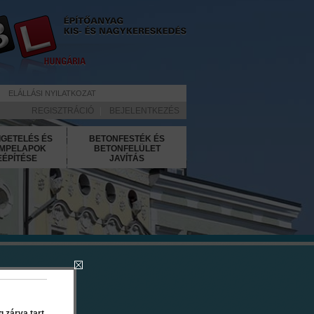
ELÁLLÁSI NYILATKOZAT
REGISZTRÁCIÓ
|
BEJELENTKEZÉS
IGETELÉS ÉS
BETONFESTÉK ÉS
MPELAPOK
BETONFELÜLET
EÉPÍTÉSE
JAVÍTÁS
 5 l
 zárva tart.