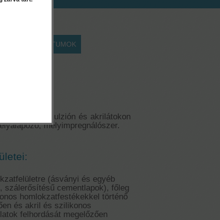
EK
DOKUMENTUMOK
5 liter
evonat
alapú mikroemulzión és akrilátokon
mélyalapozó, mélyimpregnálószer.
ületei:
kzatfelületre (ásványi és egyéb
, szálerősítésű cementlapok), főleg
ikonos homlokzatfestékekkel történő
en és akril és szilikonos
latok felhordását megelőzően