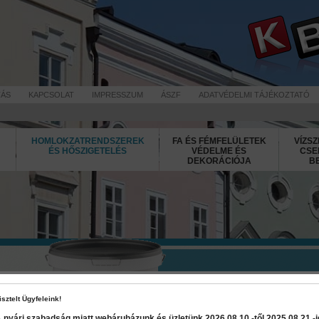
TÁS
KAPCSOLAT
IMPRESSZUM
ÁSZF
ADATVÉDELMI TÁJÉKOZTATÓ
HOMLOKZATRENDSZEREK
FA ÉS FÉMFELÜLETEK
VÍZSZ
ÉS HŐSZIGETELÉS
VÉDELME ÉS
CSE
DEKORÁCIÓJA
B
Jukol Primer
isztelt Ügyfeleink!
 nyári szabadság miatt webáruházunk és üzletünk 2026 08.10.-től 2025 08.21.-ig