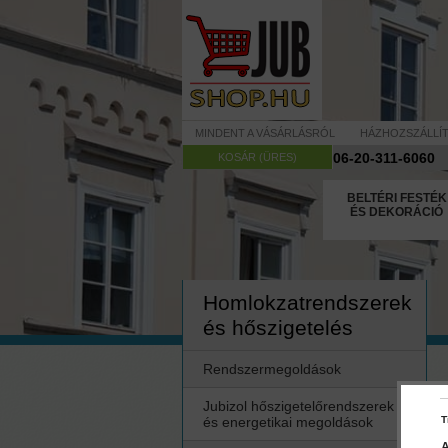
MINDENT A VÁSÁRLÁSRÓL
HÁZHOZSZÁLLÍ
06-20-311-6060
KOSÁR (ÜRES)
BELTÉRI FESTÉK
ÉS DEKORÁCIÓ
Homlokzatrendszerek
és hőszigetelés
Rendszermegoldások
Jubizol hőszigetelőrendszerek
és energetikai megoldások
T
A