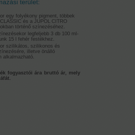
mazási terület:
lor egy folyékony pigment, többek
L CLASSIC és a JUPOL CITRO
atokban történő színezéséhez.
zínezésekor legfeljebb 3 db 100 ml-
unk 15 l fehér festékhez.
or szilikátos, szilikonos és
nezésére, illetve önálló
 alkalmazható.
mék fogyasztói ára bruttó ár, mely
áfát.