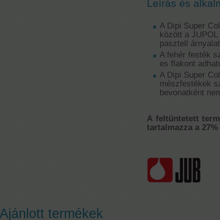
Leírás és alkal
A Dipi Super Co
között a JUPO
pasztell árnyal
A fehér festék s
es flakont adhat
A Dipi Super Col
mészfestékek szí
bevonatként nem
A feltüntetett ter
tartalmazza a 27% 
Ajánlott termékek