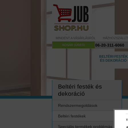
MINDENT A VÁSÁRLÁSRÓL
HÁZHOZSZÁLLÍ
06-20-311-6060
KOSÁR (ÜRES)
BELTÉRI FESTÉK
ÉS DEKORÁCIÓ
Beltéri festék és
dekoráció
Rendszermegoldások
Beltéri festékek
T
Speciális termékek problémás
A