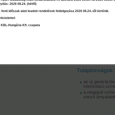
yitás: 2026 08.24. (hétfő)
 fenti időszak alatt leadott rendelések feldolgozása 2026 08.24.-től történik.
Ár:
1 000 Ft
dvözlettel:
LEÍRÁS
RÉSZLET
Válasszon mennyiséget:
db
 KBL-Hungária Kft. csapata
Dipi Super Col
Színezőanyag - 
Szaktanácsadás / Árajánlat
színezésére
kérés
Tulajdonságok:
az új generáció
intenzitású szí
a megújult színv
vonzó árnyalato