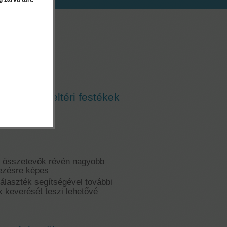
EK
or - zöld
pigment beltéri festékek
s összetevők révén nagyobb
nezésre képes
álaszték segítségével további
k keverését teszi lehetővé