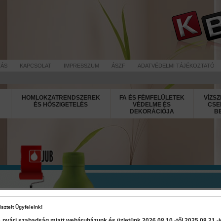
TÁS
KAPCSOLAT
IMPRESSZUM
ÁSZF
ADATVÉDELMI TÁJÉKOZTATÓ
HOMLOKZATRENDSZEREK
FA ÉS FÉMFELÜLETEK
VÍZSZ
ÉS HŐSZIGETELÉS
VÉDELME ÉS
CSE
DEKORÁCIÓJA
B
Dipi Super 
isztelt Ügyfeleink!
 nyári szabadság miatt webáruházunk és üzletünk 2026 08.10.-től 2025 08.21.-ig