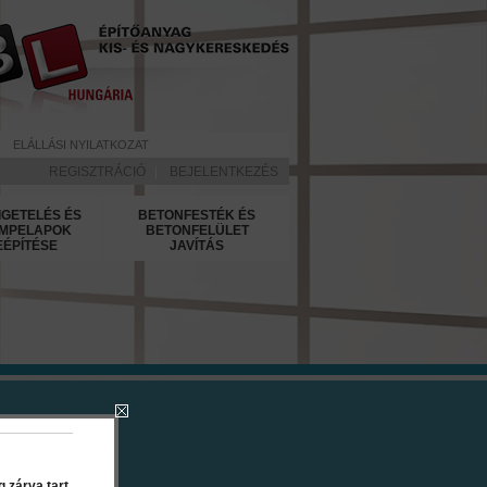
ELÁLLÁSI NYILATKOZAT
REGISZTRÁCIÓ
|
BEJELENTKEZÉS
IGETELÉS ÉS
BETONFESTÉK ÉS
MPELAPOK
BETONFELÜLET
EÉPÍTÉSE
JAVÍTÁS
Color Zöld
 zárva tart.