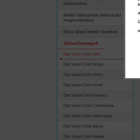
felületekhez
N
A
Beltéri falfelületek dekorációs
megmunkálása
Ü
a
Mész alapú beltéri festékek
Színezőanyagok
Dipi Super Color Zöld
Dipi Super Color Ibolya
Dipi Super Color Vörös
Dipi Super Color Korall
Dipi Super Color Narancs
Dipi Super Color Citromsárga
Dipi Super Color Okkersárga
Dipi Super Color Barna
Dipi Super Color Fekete