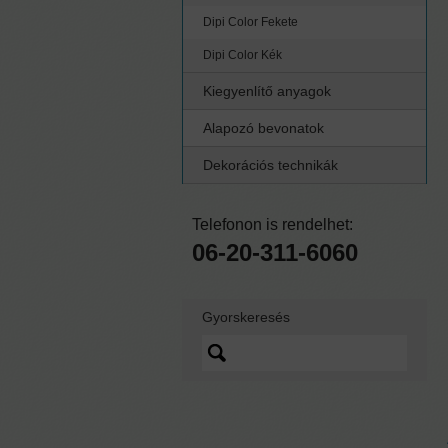
Dipi Color Fekete
Dipi Color Kék
Kiegyenlítő anyagok
Alapozó bevonatok
Dekorációs technikák
Telefonon is rendelhet:
06-20-311-6060
Gyorskeresés
Lorem ipsum dolor sit
amet, quo vidit ipsum
scaevola ei, sed nibh
graecis ex.