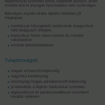
falpenésszel szemben tartós védelmet biztosít, ezért
további biocid anyagok hozzáadása nem szükséges.
Bármilyen enyhén érdes építési felületen jól
megtapad:
homlokzati hőszigetelő rendszerek üvegszövet
háló beágyazó rétegein
klasszikus finom mészcement és cement
vakolatokon
simított betonfelületeken
Tulajdonságok:
magas víztaszító-képesség
nagyfokú keménység
viszonylag magas páraáteresztő-képesség
jó ellenállás a légköri hatásokkal szemben
algásodással és penészesedéssel szembeni
további védelem