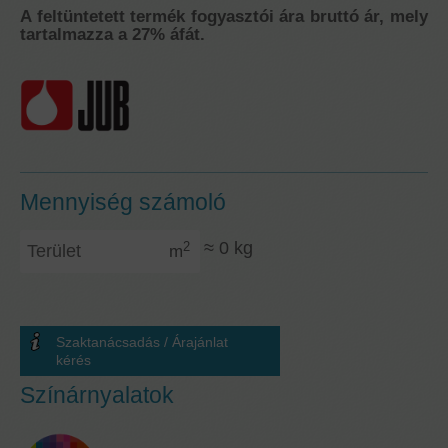
A feltüntetett termék fogyasztói ára bruttó ár, mely
tartalmazza a 27% áfát.
Mennyiség számoló
Terület
≈
0
kg
2
m
Szaktanácsadás / Árajánlat
kérés
Színárnyalatok