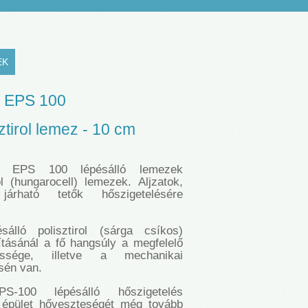
EK
EPS 100
ztirol lemez - 10 cm
EPS 100 lépésálló lemezek
ol (hungarocell) lemezek. Aljzatok,
rható tetők hőszigetelésére
álló polisztirol (sárga csíkos)
ításánál a fő hangsúly a megfelelő
essége, illetve a mechanikai
sén van.
-100 lépésálló hőszigetelés
 épület hőveszteségét még tovább