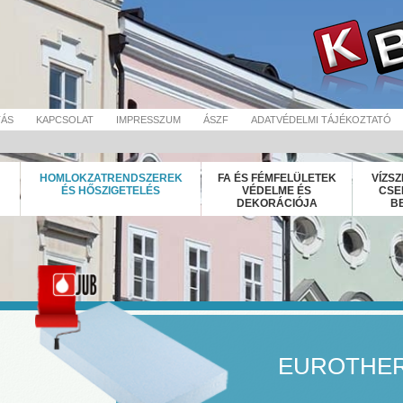
TÁS
KAPCSOLAT
IMPRESSZUM
ÁSZF
ADATVÉDELMI TÁJÉKOZTATÓ
HOMLOKZATRENDSZEREK
FA ÉS FÉMFELÜLETEK
VÍZSZ
ÉS HŐSZIGETELÉS
VÉDELME ÉS
CSE
DEKORÁCIÓJA
B
EUROTHERM