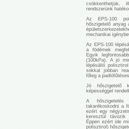
csökkenthetjük, i
rendszerünk hatéko
Az EPS-100 polis
hőszigetelő anyag 
épületszerkezet
mechanikai igénybev
Az EPS-100 lépésáll
a födémek megfele
Egyik legfontosab
(100kPa). A jó mi
lépésálló polisztir
sokkal jobban rea
főleg a padlófűtéses
Jó hőszigetelő k
képességgel rendel
A hőszigetelés
takarékoskodni a fö
ezért egy négyzetm
keresztül távozik
Éppen ezért ide mi
polisztirol) hősziget