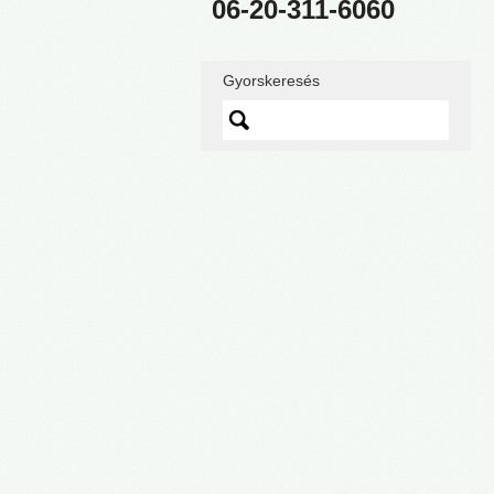
06-20-311-6060
Gyorskeresés
Lorem ipsum dolor sit
amet, quo vidit ipsum
scaevola ei, sed nibh
graecis ex.