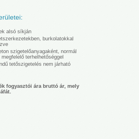
rületei:
k alsó síkján
letszerkezetekben, burkolatokkal
ezve
beton szigetelőanyagaként, normál
megfelelő terhelhetőséggel
ndű tetőszigetelés nem járható
ék fogyasztói ára bruttó ár, mely
áfát.