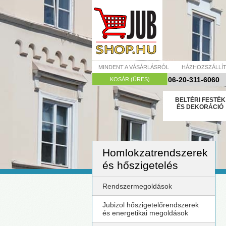
MINDENT A VÁSÁRLÁSRÓL
HÁZHOZSZÁLLÍ
06-20-311-6060
KOSÁR (ÜRES)
BELTÉRI FESTÉK
ÉS DEKORÁCIÓ
Homlokzatrendszerek
és hőszigetelés
Rendszermegoldások
Jubizol hőszigetelőrendszerek
és energetikai megoldások