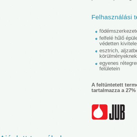
Felhasználási te
födémszerkezete
felfelé hűlő épü
védetten kivitel
esztrich, aljzat
körülményeknek 
egyenes rétegre
felületein
A feltüntetett term
tartalmazza a 27% 