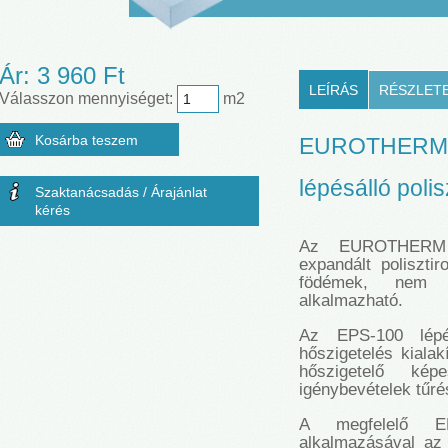
Ár:
3 960 Ft
LEÍRÁS
RÉSZLET
Válasszon mennyiséget:
m2
EUROTHERM 
lépésálló polis
Szaktanácsadás / Árajánlat
kérés
Az EUROTHERM 
expandált polisztir
födémek, nem já
alkalmazható.
Az EPS-100 lépés
hőszigetelés kialak
hőszigetelő kép
igénybevételek tűré
A megfelelő EPS
alkalmazásával az