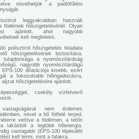
lletve növelhetjük a padlófűtési
nyságát.
ztirol leggyakrabban használt
a födémek hőszigetelésénél. Olyan
ekhez ajánlott, ahol nagyobb
ételnek kell megfelelni.
ó polisztirol hőszigetelés feladata
lő hőszigetelésének biztosítása.
b tulajdonsága a nyomószilárdság
nőségű, nagyobb nyomószilárdágú
ol EPS-100 dilatációja kisebb, ezért
gál a fokozottabb hőingadozásra,
 aljzat hőszigetelésére ajánlott.
épességgel, csekély vízfelvevő
kezik.
 vastagságával nem érdemes
démben, mivel a hő fölfelé terjed,
éterre vetítve a födémen, a tetőn
 a lakásból a legtöbb hőenergia.
ndig vastagabb (EPS-100 lépésálló
elést kell tenni, mint a falakra.