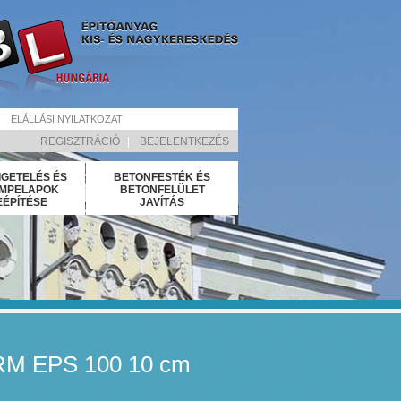
ELÁLLÁSI NYILATKOZAT
REGISZTRÁCIÓ
|
BEJELENTKEZÉS
IGETELÉS ÉS
BETONFESTÉK ÉS
MPELAPOK
BETONFELÜLET
EÉPÍTÉSE
JAVÍTÁS
 EPS 100 10 cm