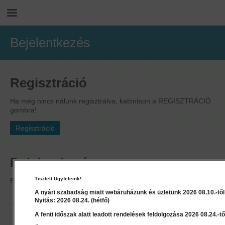
Bejelentkezés
Regisztráció
Ha még nincs nálunk regisztrálva, kattintson a REGISZTRÁCIÓ
gombra!
Regisztráció
Bejelentkezés
Tisztelt Ügyfeleink!
Elfelejtett jelszó esetén kérjük kattintson
ide
.
A nyári szabadság miatt webáruházunk és üzletünk 2026 08.10.-től 2
Nyitás: 2026 08.24. (hétfő)
E-mail
A fenti időszak alatt leadott rendelések feldolgozása 2026 08.24.-től
cím: *