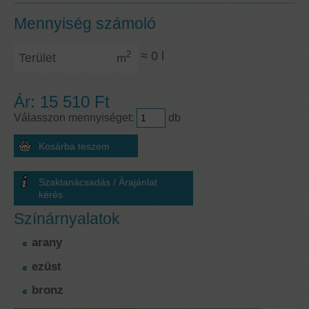
Mennyiség számoló
Terület
≈
0
l
2
m
Ár:
15 510 Ft
Válasszon mennyiséget:
db
Szaktanácsadás / Árajánlat
kérés
Színárnyalatok
arany
ezüst
bronz