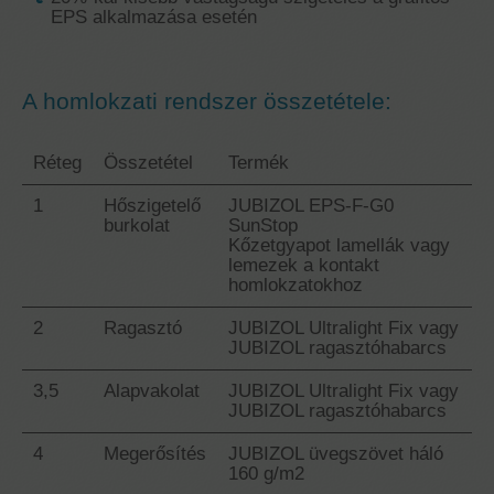
EPS alkalmazása esetén
A homlokzati rendszer összetétele:
Réteg
Összetétel
Termék
1
Hőszigetelő
JUBIZOL EPS-F-G0
burkolat
SunStop
Kőzetgyapot lamellák vagy
lemezek a kontakt
homlokzatokhoz
2
Ragasztó
JUBIZOL Ultralight Fix vagy
JUBIZOL ragasztóhabarcs
3,5
Alapvakolat
JUBIZOL Ultralight Fix vagy
JUBIZOL ragasztóhabarcs
4
Megerősítés
JUBIZOL üvegszövet háló
160 g/m2