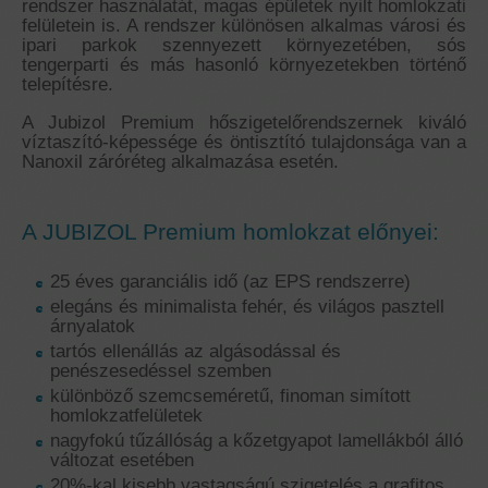
rendszer használatát, magas épületek nyilt homlokzati
felületein is. A rendszer különösen alkalmas városi és
ipari parkok szennyezett környezetében, sós
tengerparti és más hasonló környezetekben történő
telepítésre.
A Jubizol Premium hőszigetelőrendszernek kiváló
víztaszító-képessége és öntisztító tulajdonsága van a
Nanoxil záróréteg alkalmazása esetén.
A JUBIZOL Premium homlokzat előnyei:
25 éves garanciális idő (az EPS rendszerre)
elegáns és minimalista fehér, és világos pasztell
árnyalatok
tartós ellenállás az algásodással és
penészesedéssel szemben
különböző szemcseméretű, finoman simított
homlokzatfelületek
nagyfokú tűzállóság a kőzetgyapot lamellákból álló
változat esetében
20%-kal kisebb vastagságú szigetelés a grafitos