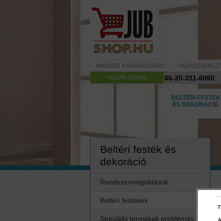
MINDENT A VÁSÁRLÁSRÓL
HÁZHOZSZÁLLÍ
06-20-311-6060
KOSÁR (ÜRES)
BELTÉRI FESTÉK
ÉS DEKORÁCIÓ
Beltéri festék és
dekoráció
Rendszermegoldások
Beltéri festékek
T
Speciális termékek problémás
A