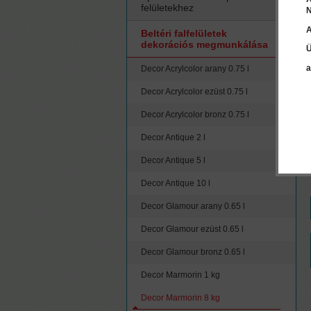
felületekhez
N
A
Beltéri falfelületek
dekorációs megmunkálása
Ü
a
Decor Acrylcolor arany 0.75 l
Decor Acrylcolor ezüst 0.75 l
Decor Acrylcolor bronz 0.75 l
Decor Antique 2 l
Decor Antique 5 l
Decor Antique 10 l
Decor Glamour arany 0.65 l
Decor Glamour ezüst 0.65 l
Decor Glamour bronz 0.65 l
Decor Marmorin 1 kg
Decor Marmorin 8 kg