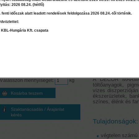
yitás: 2026 08.24. (hétfő)
 fenti időszak alatt leadott rendelések feldolgozása 2026 08.24.-től történik.
dvözlettel:
LEÍRÁS
RÉSZLET
 KBL-Hungária Kft. csapata
Mennyiség számoló
Decor Marmori
Terület
≈
0
kg
2
m
Dekorációs glet
Ár:
32 010 Ft
A DECOR MARMORI
Válasszon mennyiséget:
kg
töltőanyagok, pig
vizes diszperzióján
ékszerüzletek, bank
színes, élénk és f
Szaktanácsadás / Árajánlat
kérés
Tulajdonságok:
végtelen számú 