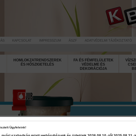
TÁS
KAPCSOLAT
IMPRESSZUM
ÁSZF
ADATVÉDELMI TÁJÉKOZTATÓ
HOMLOKZATRENDSZEREK
FA ÉS FÉMFELÜLETEK
VÍZSZ
ÉS HŐSZIGETELÉS
VÉDELME ÉS
CSE
DEKORÁCIÓJA
B
Decor Marm
isztelt Ügyfeleink!
 nyári szabadság miatt webáruházunk és üzletünk 2026 08.10.-től 2025 08.21.-ig