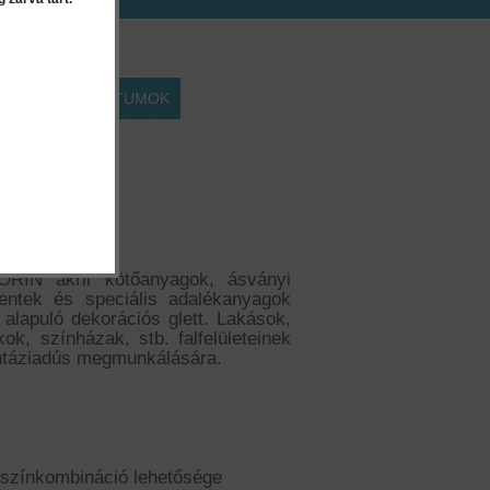
EK
DOKUMENTUMOK
n - 8 kg
t
N akril kötőanyagok, ásványi
mentek és speciális adalékanyagok
 alapuló dekorációs glett. Lakások,
ok, színházak, stb. falfelületeinek
antáziadús megmunkálására.
színkombináció lehetősége