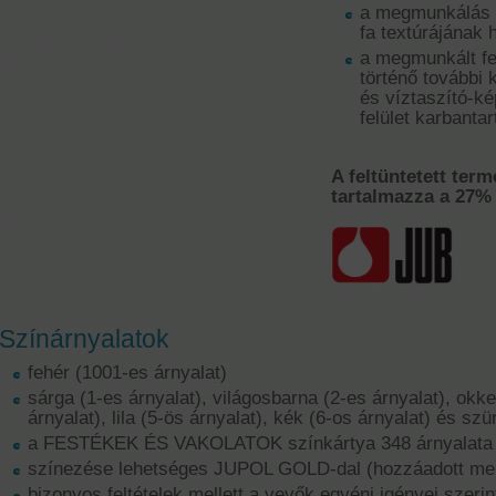
a megmunkálás m
fa textúrájának h
a megmunkált fe
történő további 
és víztaszító-ké
felület karbantar
A feltüntetett term
tartalmazza a 27% 
Színárnyalatok
fehér (1001-es árnyalat)
sárga (1-es árnyalat), világosbarna (2-es árnyalat), okke
árnyalat), lila (5-ös árnyalat), kék (6-os árnyalat) és szü
a FESTÉKEK ÉS VAKOLATOK színkártya 348 árnyalata
színezése lehetséges JUPOL GOLD-dal (hozzáadott me
bizonyos feltételek mellett a vevők egyéni igényei szerin