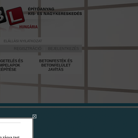
ELÁLLÁSI NYILATKOZAT
REGISZTRÁCIÓ
|
BEJELENTKEZÉS
IGETELÉS ÉS
BETONFESTÉK ÉS
MPELAPOK
BETONFELÜLET
EÉPÍTÉSE
JAVÍTÁS
orin 8 kg
 zárva tart.