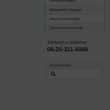
Színezőanyagok
Kiegyenlítő anyagok
Alapozó bevonatok
Dekorációs technikák
Telefonon is rendelhet:
06-20-311-6060
Gyorskeresés
Lorem ipsum dolor sit
amet, quo vidit ipsum
scaevola ei, sed nibh
graecis ex.