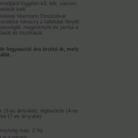
ódjától függően kő, bőr, vászon,
atását kelti
lületek Marmorin Emulzióval
kezelése fokozza a falfelület fényét
pességét, megkönnyíti és javítja a
tását és tisztítását.
ék fogyasztói ára bruttó ár, mely
áfát.
r (3-as árnyalat), téglavörös (4-es
rke (7-es árnyalat)
nnyiség max. 2 %)
t is kapható