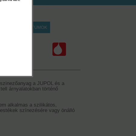
EK
DOKUMENTUMOK
anyag
szinezőanyag a JUPOL és a
ll árnyalatokban történő
m alkalmas a szilikátos,
festékek színezésére vagy önálló