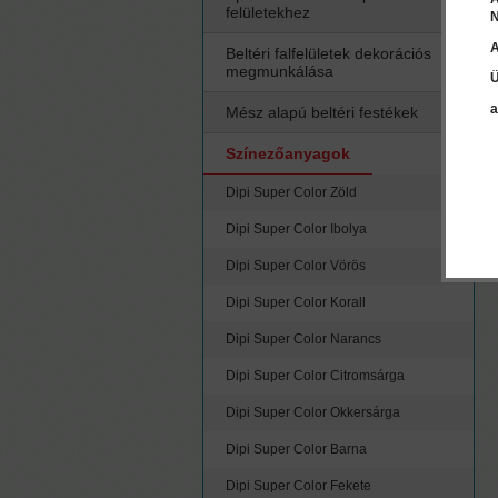
felületekhez
N
A
Beltéri falfelületek dekorációs
megmunkálása
Ü
a
Mész alapú beltéri festékek
Színezőanyagok
Dipi Super Color Zöld
Dipi Super Color Ibolya
Dipi Super Color Vörös
Dipi Super Color Korall
Dipi Super Color Narancs
Dipi Super Color Citromsárga
Dipi Super Color Okkersárga
Dipi Super Color Barna
Dipi Super Color Fekete