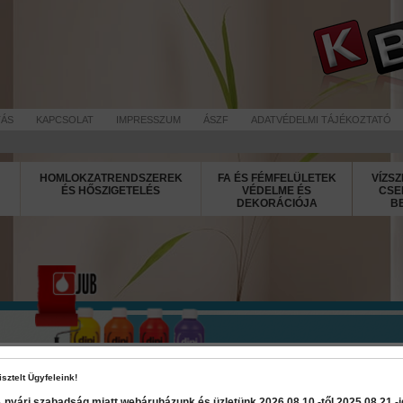
TÁS
KAPCSOLAT
IMPRESSZUM
ÁSZF
ADATVÉDELMI TÁJÉKOZTATÓ
HOMLOKZATRENDSZEREK
FA ÉS FÉMFELÜLETEK
VÍZSZ
ÉS HŐSZIGETELÉS
VÉDELME ÉS
CSE
DEKORÁCIÓJA
B
Dipi Color 
isztelt Ügyfeleink!
 nyári szabadság miatt webáruházunk és üzletünk 2026 08.10.-től 2025 08.21.-ig