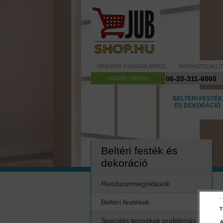
MINDENT A VÁSÁRLÁSRÓL
HÁZHOZSZÁLLÍ
06-20-311-6060
KOSÁR (ÜRES)
BELTÉRI FESTÉK
ÉS DEKORÁCIÓ
Beltéri festék és
dekoráció
Rendszermegoldások
Beltéri festékek
T
Speciális termékek problémás
A