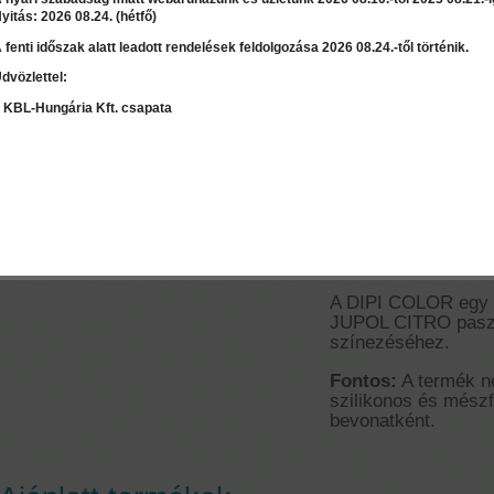
yitás: 2026 08.24. (hétfő)
 fenti időszak alatt leadott rendelések feldolgozása 2026 08.24.-től történik.
Ár:
1 000 Ft
dvözlettel:
LEÍRÁS
RÉSZLET
Válasszon mennyiséget:
db
 KBL-Hungária Kft. csapata
Dipi Color
kék szinező
Szaktanácsadás / Árajánlat
kérés
A DIPI COLOR egy 
JUPOL CITRO paszte
színezéséhez.
Fontos:
A termék ne
szilikonos és mész
bevonatként.