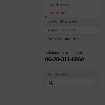
Dipi Color Fekete
Dipi Color Kék
Kiegyenlítő anyagok
Alapozó bevonatok
Dekorációs technikák
Telefonon is rendelhet:
06-20-311-6060
Gyorskeresés
Lorem ipsum dolor sit
amet, quo vidit ipsum
scaevola ei, sed nibh
graecis ex.