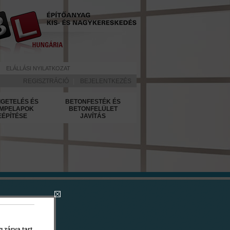
ELÁLLÁSI NYILATKOZAT
REGISZTRÁCIÓ
|
BEJELENTKEZÉS
IGETELÉS ÉS
BETONFESTÉK ÉS
MPELAPOK
BETONFELÜLET
EÉPÍTÉSE
JAVÍTÁS
Kék
 zárva tart.